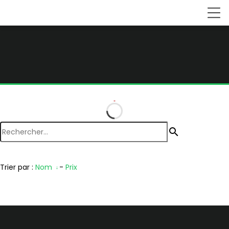
search
Trier par :
Nom
-
Prix