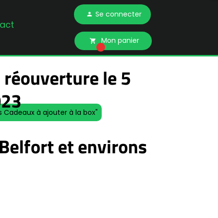
Se connecter
person
act
Mon panier
local_grocery_store
 réouverture le 5
023
s Cadeaux à ajouter à la box"
Belfort et environs