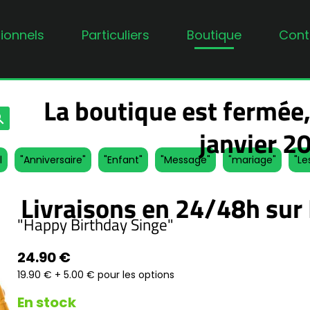
ionnels
Particuliers
Boutique
Cont
La boutique est fermée,
rch
janvier 2
l
"Anniversaire"
"Enfant"
"Message"
"mariage"
"Le
Livraisons en 24/48h sur 
"Happy Birthday Singe"
24.90 €
19.90 € + 5.00 € pour les options
En stock