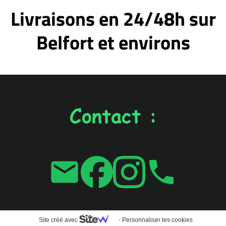
Livraisons en 24/48h sur
Belfort et environs
Contact :
email
local_phone
Site créé avec
-
Personnaliser les cookies