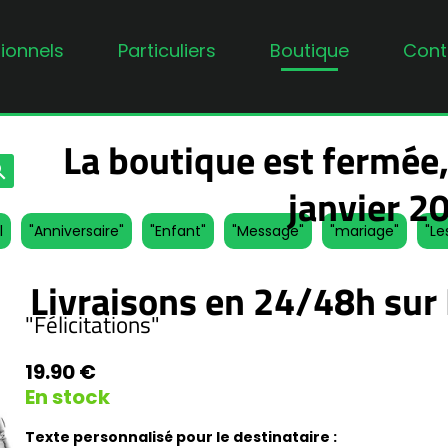
ionnels
Particuliers
Boutique
Cont
La boutique est fermée,
rch
janvier 2
l
"Anniversaire"
"Enfant"
"Message"
"mariage"
"Le
Livraisons en 24/48h sur 
"Félicitations"
19.90 €
En stock
Texte personnalisé pour le destinataire :