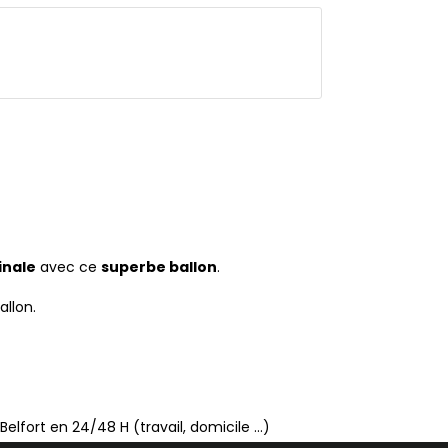
inale
avec ce
superbe ballon
.
llon.
elfort en 24/48 H (travail, domicile ...)