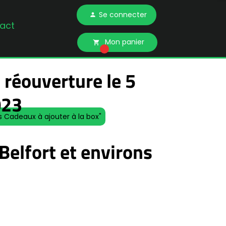
Se connecter
person
act
Mon panier
local_grocery_store
 réouverture le 5
023
s Cadeaux à ajouter à la box"
Belfort et environs