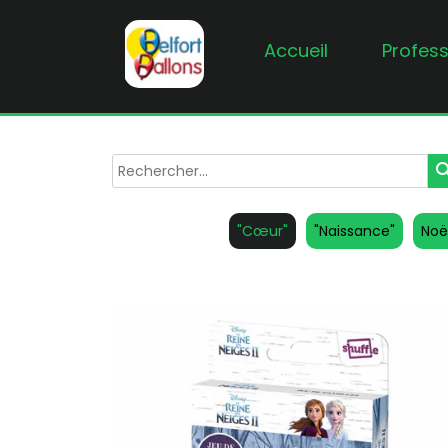
Accueil
Profess
sea
"Cœur"
"Naissance"
Noë