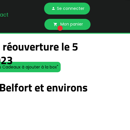
Se connecter
person
act
Mon panier
local_grocery_store
 réouverture le 5
023
s Cadeaux à ajouter à la box"
Belfort et environs