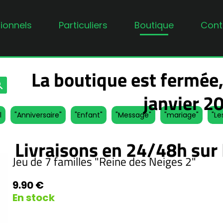
ionnels
Particuliers
Boutique
Cont
La boutique est fermée,
rch
janvier 2
l
"Anniversaire"
"Enfant"
"Message"
"mariage"
"Le
Livraisons en 24/48h sur 
Jeu de 7 familles "Reine des Neiges 2"
9.90 €
En stock